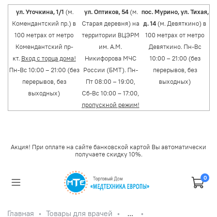
ул. Уточкина, 1/1
(м.
ул. Оптиков, 54
(м.
пос. Мурино, ул. Тихая,
Комендантский пр.) в
Старая деревня) на
д. 14
(м. Девяткино) в
100 метрах от метро
территории ВЦЭРМ
100 метрах от метро
Комендантский пр-
им. А.М.
Девяткино. Пн-Вс
кт.
Вход с торца дома!
Никифорова МЧС
10:00 – 21:00 (без
Пн-Вс 10:00 – 21:00 (без
России (БМТ). Пн-
перерывов, без
перерывов, без
Пт 08:00 – 19:00,
выходных)
выходных)
Сб-Вс 10:00 – 17:00,
пропускной режим!
Акция! При оплате на сайте банковской картой Вы автоматически
получаете скидку 10%.
0
Главная
Товары для врачей
...