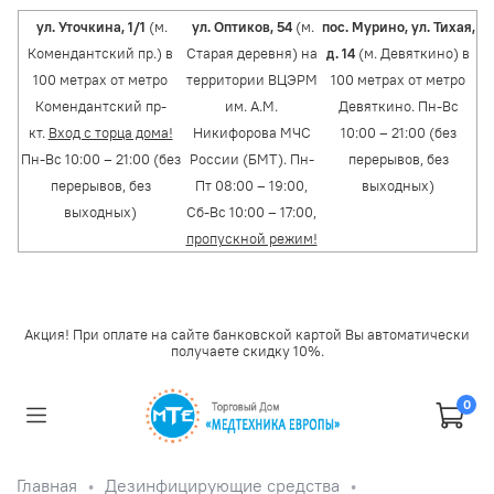
ул. Уточкина, 1/1
(м.
ул. Оптиков, 54
(м.
пос. Мурино, ул. Тихая,
Комендантский пр.) в
Старая деревня) на
д. 14
(м. Девяткино) в
100 метрах от метро
территории ВЦЭРМ
100 метрах от метро
Комендантский пр-
им. А.М.
Девяткино. Пн-Вс
кт.
Вход с торца дома!
Никифорова МЧС
10:00 – 21:00 (без
Пн-Вс 10:00 – 21:00 (без
России (БМТ). Пн-
перерывов, без
перерывов, без
Пт 08:00 – 19:00,
выходных)
выходных)
Сб-Вс 10:00 – 17:00,
пропускной режим!
Акция! При оплате на сайте банковской картой Вы автоматически
получаете скидку 10%.
0
Главная
Дезинфицирующие средства