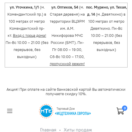
ул. Уточкина, 1/1
(м.
ул. Оптиков, 54
(м.
пос. Мурино, ул. Тихая,
Комендантский пр.) в
Старая деревня) на
д. 14
(м. Девяткино) в
100 метрах от метро
территории ВЦЭРМ
100 метрах от метро
Комендантский пр-
им. А.М.
Девяткино. Пн-Вс
кт.
Вход с торца дома!
Никифорова МЧС
10:00 – 21:00 (без
Пн-Вс 10:00 – 21:00 (без
России (БМТ). Пн-
перерывов, без
перерывов, без
Пт 08:00 – 19:00,
выходных)
выходных)
Сб-Вс 10:00 – 17:00,
пропускной режим!
Акция! При оплате на сайте банковской картой Вы автоматически
получаете скидку 10%.
0
Главная
Хиты продаж