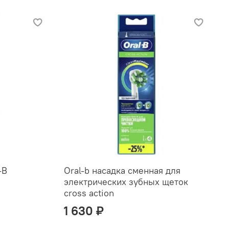
-B
Oral-b насадка сменная для
электрических зубных щеток
cross action
1 630 ₽