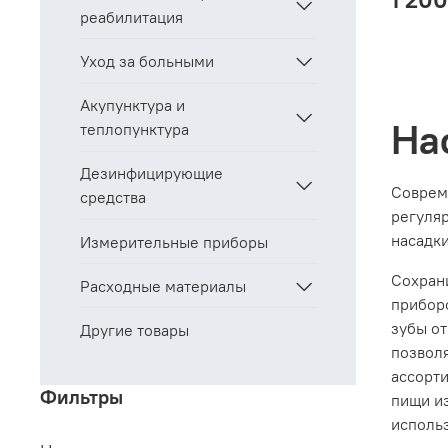
реабилитация
Уход за больными
Акупунктура и
На
теплопунктура
Дезинфицирующие
Соврем
средства
регуля
насадки
Измерительные приборы
Сохран
Расходные материалы
приборо
зубы от
Другие товары
позвол
ассорти
Фильтры
пищи и
исполь