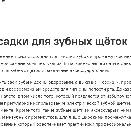
садки для зубных щёток
енные приспособления для чистки зубов и промежутков меж
рной замене комплектующих. В магазинах нашей сети в Сан
 для зубных щеток и различные аксессуары к ним.
ить свои зубы и десны здоровыми, а дыхание – свежим, пр
в и всевозможных средств для гигиены полости рта. Доказа
 налета, в том числе того, который появляется от избыточног
яет регулярное использование электрической зубной щетки
менте. Кроме того, такие зубные щетки и аксессуары к ни
з межзубных промежутков. Для лиц с широкими промежутка
зование которых обеспечивает практически профессиональн