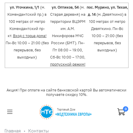
ул. Уточкина, 1/1
(м.
ул. Оптиков, 54
(м.
пос. Мурино, ул. Тихая,
Комендантский пр.) в
Старая деревня) на
д. 14
(м. Девяткино) в
100 метрах от метро
территории ВЦЭРМ
100 метрах от метро
Комендантский пр-
им. А.М.
Девяткино. Пн-Вс
кт.
Вход с торца дома!
Никифорова МЧС
10:00 – 21:00 (без
Пн-Вс 10:00 – 21:00 (без
России (БМТ). Пн-
перерывов, без
перерывов, без
Пт 08:00 – 19:00,
выходных)
выходных)
Сб-Вс 10:00 – 17:00,
пропускной режим!
Акция! При оплате на сайте банковской картой Вы автоматически
получаете скидку 10%.
0
Главная
Контакты