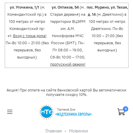
ул. Уточкина, 1/1
(м.
ул. Оптиков, 54
(м.
пос. Мурино, ул. Тихая,
Комендантский пр.) в
Старая деревня) на
д. 14
(м. Девяткино) в
100 метрах от метро
территории ВЦЭРМ
100 метрах от метро
Комендантский пр-
им. А.М.
Девяткино. Пн-Вс
кт.
Вход с торца дома!
Никифорова МЧС
10:00 – 21:00 (без
Пн-Вс 10:00 – 21:00 (без
России (БМТ). Пн-
перерывов, без
перерывов, без
Пт 08:00 – 19:00,
выходных)
выходных)
Сб-Вс 10:00 – 17:00,
пропускной режим!
Акция! При оплате на сайте банковской картой Вы автоматически
получаете скидку 10%.
0
Главная
Новинки