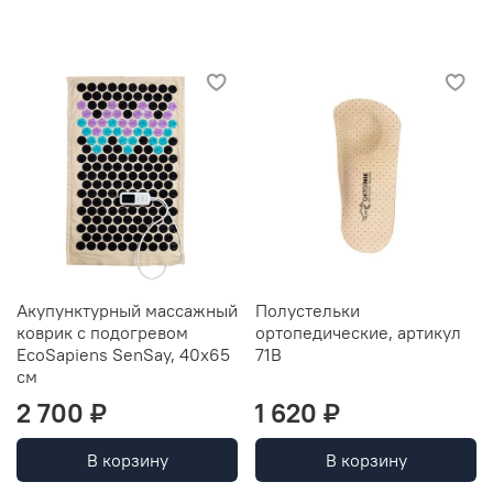
Акупунктурный массажный
Полустельки
коврик с подогревом
ортопедические, артикул
EcoSapiens SenSay, 40х65
71В
см
2 700 ₽
1 620 ₽
В корзину
В корзину