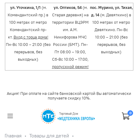
ул. Уточкина, 1/1
(м.
ул. Оптиков, 54
(м.
пос. Мурино, ул. Тихая,
Комендантский пр.) в
Старая деревня) на
д. 14
(м. Девяткино) в
100 метрах от метро
территории ВЦЭРМ
100 метрах от метро
Комендантский пр-
им. А.М.
Девяткино. Пн-Вс
кт.
Вход с торца дома!
Никифорова МЧС
10:00 – 21:00 (без
Пн-Вс 10:00 – 21:00 (без
России (БМТ). Пн-
перерывов, без
перерывов, без
Пт 08:00 – 19:00,
выходных)
выходных)
Сб-Вс 10:00 – 17:00,
пропускной режим!
Акция! При оплате на сайте банковской картой Вы автоматически
получаете скидку 10%.
0
Главная
Товары для детей