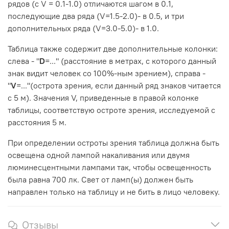
рядов (с V = 0.1-1.0) отличаются шагом в 0.1,
последующие два ряда (V=1.5-2.0)- в 0.5, и три
дополнительных ряда (V=3.0-5.0)- в 1.0.
Таблица также содержит две дополнительные колонки:
слева - "
D
=..." (расстояние в метрах, с которого данный
знак видит человек со 100%-ным зрением), справа -
"
V
=..."(острота зрения, если данный ряд знаков читается
с 5 м). Значения V, приведенные в правой колонке
таблицы, соответствую остроте зрения, исследуемой с
расстояния 5 м.
При определении остроты зрения таблица должна быть
освещена одной лампой накаливания или двумя
люминесцентными лампами так, чтобы освещенность
была равна 700 лк. Свет от ламп(ы) должен быть
направлен только на таблицу и не бить в лицо человеку.
Отзывы