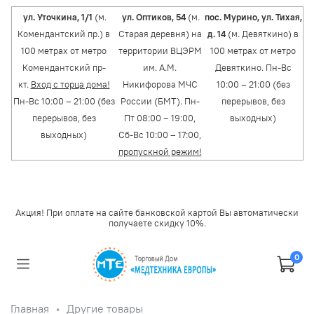
ул. Уточкина, 1/1
(м.
ул. Оптиков, 54
(м.
пос. Мурино, ул. Тихая,
Комендантский пр.) в
Старая деревня) на
д. 14
(м. Девяткино) в
100 метрах от метро
территории ВЦЭРМ
100 метрах от метро
Комендантский пр-
им. А.М.
Девяткино. Пн-Вс
кт.
Вход с торца дома!
Никифорова МЧС
10:00 – 21:00 (без
Пн-Вс 10:00 – 21:00 (без
России (БМТ). Пн-
перерывов, без
перерывов, без
Пт 08:00 – 19:00,
выходных)
выходных)
Сб-Вс 10:00 – 17:00,
пропускной режим!
Акция! При оплате на сайте банковской картой Вы автоматически
получаете скидку 10%.
0
Главная
Другие товары