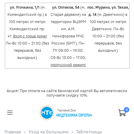
ул. Уточкина, 1/1
(м.
ул. Оптиков, 54
(м.
пос. Мурино, ул. Тихая,
Комендантский пр.) в
Старая деревня) на
д. 14
(м. Девяткино) в
100 метрах от метро
территории ВЦЭРМ
100 метрах от метро
Комендантский пр-
им. А.М.
Девяткино. Пн-Вс
кт.
Вход с торца дома!
Никифорова МЧС
10:00 – 21:00 (без
Пн-Вс 10:00 – 21:00 (без
России (БМТ). Пн-
перерывов, без
перерывов, без
Пт 08:00 – 19:00,
выходных)
выходных)
Сб-Вс 10:00 – 17:00,
пропускной режим!
Акция! При оплате на сайте банковской картой Вы автоматически
получаете скидку 10%.
0
Главная
Уход за больными
Таблетницы