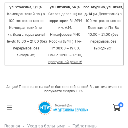
ул. Уточкина, 1/1
(м.
ул. Оптиков, 54
(м.
пос. Мурино, ул. Тихая,
Комендантский пр.) в
Старая деревня) на
д. 14
(м. Девяткино) в
100 метрах от метро
территории ВЦЭРМ
100 метрах от метро
Комендантский пр-
им. А.М.
Девяткино. Пн-Вс
кт.
Вход с торца дома!
Никифорова МЧС
10:00 – 21:00 (без
Пн-Вс 10:00 – 21:00 (без
России (БМТ). Пн-
перерывов, без
перерывов, без
Пт 08:00 – 19:00,
выходных)
выходных)
Сб-Вс 10:00 – 17:00,
пропускной режим!
Акция! При оплате на сайте банковской картой Вы автоматически
получаете скидку 10%.
0
Главная
Уход за больными
Таблетницы