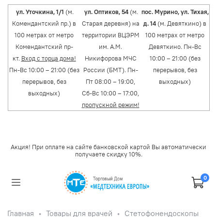
ул. Уточкина, 1/1
(м.
ул. Оптиков, 54
(м.
пос. Мурино, ул. Тихая,
Комендантский пр.) в
Старая деревня) на
д. 14
(м. Девяткино) в
100 метрах от метро
территории ВЦЭРМ
100 метрах от метро
Комендантский пр-
им. А.М.
Девяткино. Пн-Вс
кт.
Вход с торца дома!
Никифорова МЧС
10:00 – 21:00 (без
Пн-Вс 10:00 – 21:00 (без
России (БМТ). Пн-
перерывов, без
перерывов, без
Пт 08:00 – 19:00,
выходных)
выходных)
Сб-Вс 10:00 – 17:00,
пропускной режим!
Акция! При оплате на сайте банковской картой Вы автоматически
получаете скидку 10%.
0
Главная
Товары для врачей
Стетофонендоскопы