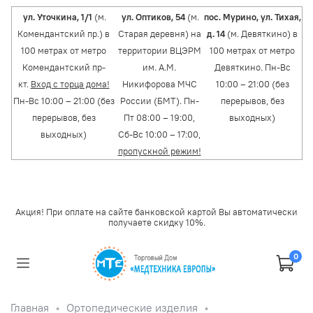
ул. Уточкина, 1/1
(м.
ул. Оптиков, 54
(м.
пос. Мурино, ул. Тихая,
Комендантский пр.) в
Старая деревня) на
д. 14
(м. Девяткино) в
100 метрах от метро
территории ВЦЭРМ
100 метрах от метро
Комендантский пр-
им. А.М.
Девяткино. Пн-Вс
кт.
Вход с торца дома!
Никифорова МЧС
10:00 – 21:00 (без
Пн-Вс 10:00 – 21:00 (без
России (БМТ). Пн-
перерывов, без
перерывов, без
Пт 08:00 – 19:00,
выходных)
выходных)
Сб-Вс 10:00 – 17:00,
пропускной режим!
Акция! При оплате на сайте банковской картой Вы автоматически
получаете скидку 10%.
0
Главная
Ортопедические изделия