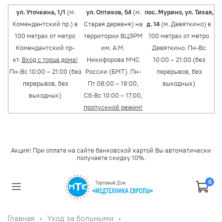
ул. Уточкина, 1/1
(м.
ул. Оптиков, 54
(м.
пос. Мурино, ул. Тихая,
Комендантский пр.) в
Старая деревня) на
д. 14
(м. Девяткино) в
100 метрах от метро
территории ВЦЭРМ
100 метрах от метро
Комендантский пр-
им. А.М.
Девяткино. Пн-Вс
кт.
Вход с торца дома!
Никифорова МЧС
10:00 – 21:00 (без
Пн-Вс 10:00 – 21:00 (без
России (БМТ). Пн-
перерывов, без
перерывов, без
Пт 08:00 – 19:00,
выходных)
выходных)
Сб-Вс 10:00 – 17:00,
пропускной режим!
Акция! При оплате на сайте банковской картой Вы автоматически
получаете скидку 10%.
0
Главная
Уход за больными