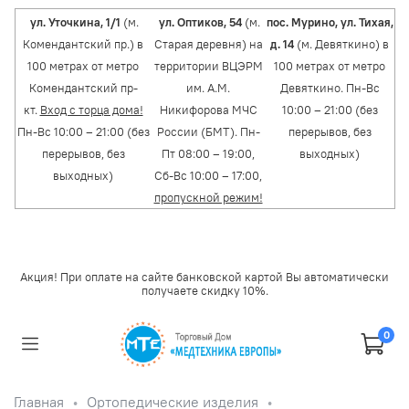
ул. Уточкина, 1/1
(м.
ул. Оптиков, 54
(м.
пос. Мурино, ул. Тихая,
Комендантский пр.) в
Старая деревня) на
д. 14
(м. Девяткино) в
100 метрах от метро
территории ВЦЭРМ
100 метрах от метро
Комендантский пр-
им. А.М.
Девяткино. Пн-Вс
кт.
Вход с торца дома!
Никифорова МЧС
10:00 – 21:00 (без
Пн-Вс 10:00 – 21:00 (без
России (БМТ). Пн-
перерывов, без
перерывов, без
Пт 08:00 – 19:00,
выходных)
выходных)
Сб-Вс 10:00 – 17:00,
пропускной режим!
Акция! При оплате на сайте банковской картой Вы автоматически
получаете скидку 10%.
0
Главная
Ортопедические изделия