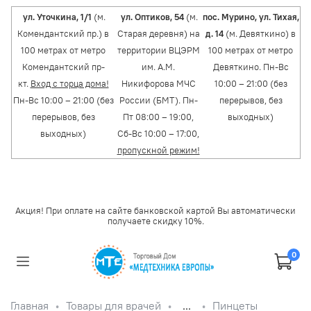
ул. Уточкина, 1/1
(м.
ул. Оптиков, 54
(м.
пос. Мурино, ул. Тихая,
Комендантский пр.) в
Старая деревня) на
д. 14
(м. Девяткино) в
100 метрах от метро
территории ВЦЭРМ
100 метрах от метро
Комендантский пр-
им. А.М.
Девяткино. Пн-Вс
кт.
Вход с торца дома!
Никифорова МЧС
10:00 – 21:00 (без
Пн-Вс 10:00 – 21:00 (без
России (БМТ). Пн-
перерывов, без
перерывов, без
Пт 08:00 – 19:00,
выходных)
выходных)
Сб-Вс 10:00 – 17:00,
пропускной режим!
Акция! При оплате на сайте банковской картой Вы автоматически
получаете скидку 10%.
0
Главная
Товары для врачей
...
Пинцеты