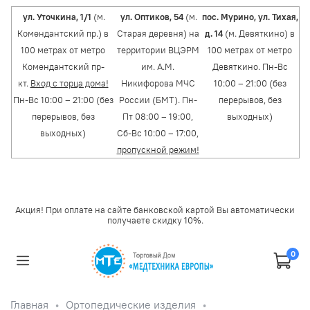
ул. Уточкина, 1/1
(м.
ул. Оптиков, 54
(м.
пос. Мурино, ул. Тихая,
Комендантский пр.) в
Старая деревня) на
д. 14
(м. Девяткино) в
100 метрах от метро
территории ВЦЭРМ
100 метрах от метро
Комендантский пр-
им. А.М.
Девяткино. Пн-Вс
кт.
Вход с торца дома!
Никифорова МЧС
10:00 – 21:00 (без
Пн-Вс 10:00 – 21:00 (без
России (БМТ). Пн-
перерывов, без
перерывов, без
Пт 08:00 – 19:00,
выходных)
выходных)
Сб-Вс 10:00 – 17:00,
пропускной режим!
Акция! При оплате на сайте банковской картой Вы автоматически
получаете скидку 10%.
0
Главная
Ортопедические изделия