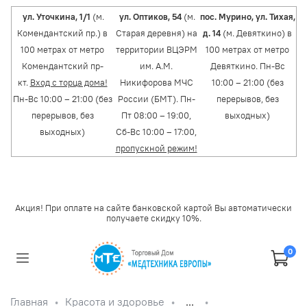
ул. Уточкина, 1/1
(м.
ул. Оптиков, 54
(м.
пос. Мурино, ул. Тихая,
Комендантский пр.) в
Старая деревня) на
д. 14
(м. Девяткино) в
100 метрах от метро
территории ВЦЭРМ
100 метрах от метро
Комендантский пр-
им. А.М.
Девяткино. Пн-Вс
кт.
Вход с торца дома!
Никифорова МЧС
10:00 – 21:00 (без
Пн-Вс 10:00 – 21:00 (без
России (БМТ). Пн-
перерывов, без
перерывов, без
Пт 08:00 – 19:00,
выходных)
выходных)
Сб-Вс 10:00 – 17:00,
пропускной режим!
Акция! При оплате на сайте банковской картой Вы автоматически
получаете скидку 10%.
0
Главная
Красота и здоровье
...