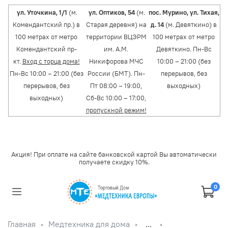
ул. Уточкина, 1/1
(м.
ул. Оптиков, 54
(м.
пос. Мурино, ул. Тихая,
Комендантский пр.) в
Старая деревня) на
д. 14
(м. Девяткино) в
100 метрах от метро
территории ВЦЭРМ
100 метрах от метро
Комендантский пр-
им. А.М.
Девяткино. Пн-Вс
кт.
Вход с торца дома!
Никифорова МЧС
10:00 – 21:00 (без
Пн-Вс 10:00 – 21:00 (без
России (БМТ). Пн-
перерывов, без
перерывов, без
Пт 08:00 – 19:00,
выходных)
выходных)
Сб-Вс 10:00 – 17:00,
пропускной режим!
Акция! При оплате на сайте банковской картой Вы автоматически
получаете скидку 10%.
0
Главная
Медтехника для дома
...