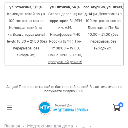
ул. Уточкина, 1/1
(м.
ул. Оптиков, 54
(м.
пос. Мурино, ул. Тихая,
Комендантский пр.) в
Старая деревня) на
д. 14
(м. Девяткино) в
100 метрах от метро
территории ВЦЭРМ
100 метрах от метро
Комендантский пр-
им. А.М.
Девяткино. Пн-Вс
кт.
Вход с торца дома!
Никифорова МЧС
10:00 – 21:00 (без
Пн-Вс 10:00 – 21:00 (без
России (БМТ). Пн-
перерывов, без
перерывов, без
Пт 08:00 – 19:00,
выходных)
выходных)
Сб-Вс 10:00 – 17:00,
пропускной режим!
Акция! При оплате на сайте банковской картой Вы автоматически
получаете скидку 10%.
0
Главная
Медтехника для дома
...