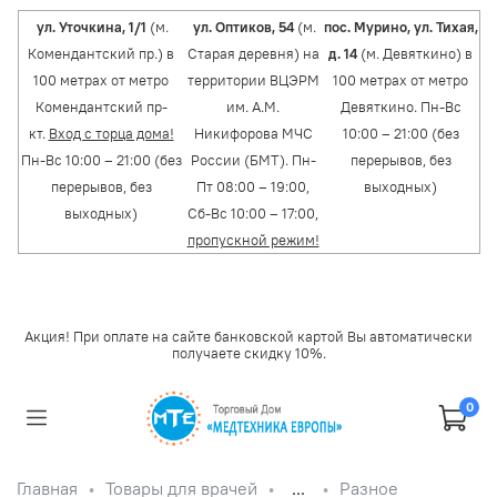
ул. Уточкина, 1/1
(м.
ул. Оптиков, 54
(м.
пос. Мурино, ул. Тихая,
Комендантский пр.) в
Старая деревня) на
д. 14
(м. Девяткино) в
100 метрах от метро
территории ВЦЭРМ
100 метрах от метро
Комендантский пр-
им. А.М.
Девяткино. Пн-Вс
кт.
Вход с торца дома!
Никифорова МЧС
10:00 – 21:00 (без
Пн-Вс 10:00 – 21:00 (без
России (БМТ). Пн-
перерывов, без
перерывов, без
Пт 08:00 – 19:00,
выходных)
выходных)
Сб-Вс 10:00 – 17:00,
пропускной режим!
Акция! При оплате на сайте банковской картой Вы автоматически
получаете скидку 10%.
0
Главная
Товары для врачей
...
Разное