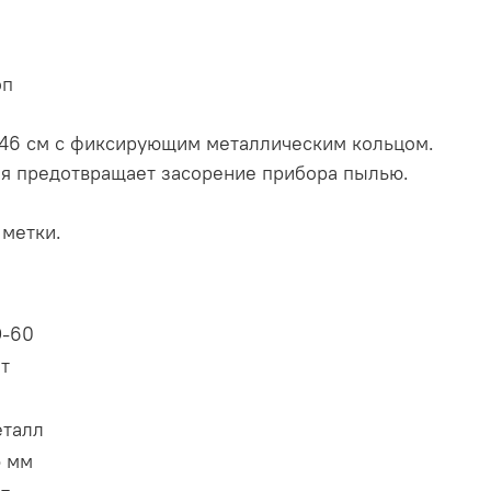
оп
-46 см с фиксирующим металлическим кольцом.
ля предотвращает засорение прибора пылью.
метки.
D-60
т
еталл
5 мм