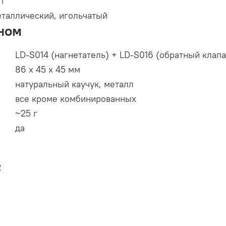
т
таллический, игольчатый
ном
LD-S014 (нагнетатель) + LD-S016 (обратный клапа
86 х 45 х 45 мм
натуральный каучук, металл
все кроме комбинированных
~25 г
да
R