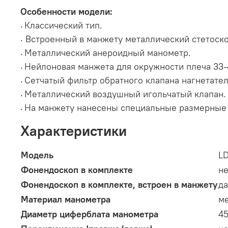
Особенности модели:
Классический тип.
•
Встроенный в манжету металлический стетоск
•
Металлический анероидный манометр.
•
Нейлоновая манжета для окружности плеча 33
•
Сетчатый фильтр обратного клапана нагнетате
•
Металлический воздушный игольчатый клапан.
•
На манжету нанесены специальные размерные 
•
Характеристики
Модель
L
Фонендоскоп в комплекте
не
Фонендоскоп в комплекте, встроен в манжету
да
Материал манометра
м
Диаметр циферблата манометра
4