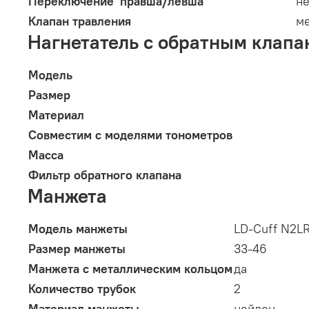
Переключение 'правша/левша'
не
Клапан травления
ме
Нагнетатель с обратным клапа
Модель
Размер
Материал
Совместим с моделями тонометров
Масса
Фильтр обратного клапана
Манжета
Модель манжеты
LD-Cuff N2L
Размер манжеты
33-46
Манжета с металлическим кольцом
да
Количество трубок
2
Материал манжеты
нейлон