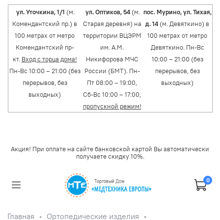
ул. Уточкина, 1/1
(м.
ул. Оптиков, 54
(м.
пос. Мурино, ул. Тихая,
Комендантский пр.) в
Старая деревня) на
д. 14
(м. Девяткино) в
100 метрах от метро
территории ВЦЭРМ
100 метрах от метро
Комендантский пр-
им. А.М.
Девяткино. Пн-Вс
кт.
Вход с торца дома!
Никифорова МЧС
10:00 – 21:00 (без
Пн-Вс 10:00 – 21:00 (без
России (БМТ). Пн-
перерывов, без
перерывов, без
Пт 08:00 – 19:00,
выходных)
выходных)
Сб-Вс 10:00 – 17:00,
пропускной режим!
Акция! При оплате на сайте банковской картой Вы автоматически
получаете скидку 10%.
0
Главная
Ортопедические изделия