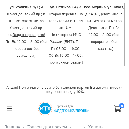
ул. Уточкина, 1/1
(м.
ул. Оптиков, 54
(м.
пос. Мурино, ул. Тихая,
Комендантский пр.) в
Старая деревня) на
д. 14
(м. Девяткино) в
100 метрах от метро
территории ВЦЭРМ
100 метрах от метро
Комендантский пр-
им. А.М.
Девяткино. Пн-Вс
кт.
Вход с торца дома!
Никифорова МЧС
10:00 – 21:00 (без
Пн-Вс 10:00 – 21:00 (без
России (БМТ). Пн-
перерывов, без
перерывов, без
Пт 08:00 – 19:00,
выходных)
выходных)
Сб-Вс 10:00 – 17:00,
пропускной режим!
Акция! При оплате на сайте банковской картой Вы автоматически
получаете скидку 10%.
0
Главная
Товары для врачей
...
Халаты