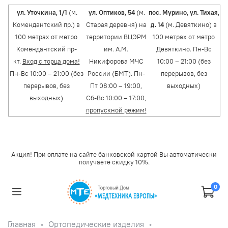
ул. Уточкина, 1/1
(м.
ул. Оптиков, 54
(м.
пос. Мурино, ул. Тихая,
Комендантский пр.) в
Старая деревня) на
д. 14
(м. Девяткино) в
100 метрах от метро
территории ВЦЭРМ
100 метрах от метро
Комендантский пр-
им. А.М.
Девяткино. Пн-Вс
кт.
Вход с торца дома!
Никифорова МЧС
10:00 – 21:00 (без
Пн-Вс 10:00 – 21:00 (без
России (БМТ). Пн-
перерывов, без
перерывов, без
Пт 08:00 – 19:00,
выходных)
выходных)
Сб-Вс 10:00 – 17:00,
пропускной режим!
Акция! При оплате на сайте банковской картой Вы автоматически
получаете скидку 10%.
0
Главная
Ортопедические изделия