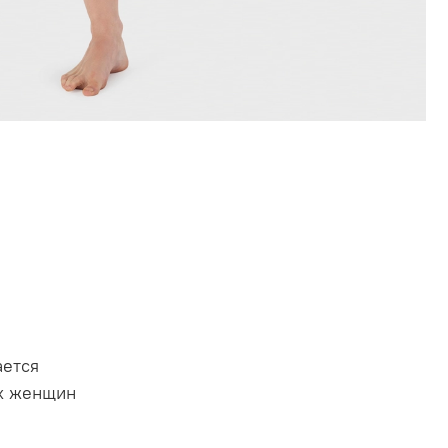
ается
х женщин