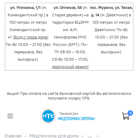
ул. Уточкина, 1/1
(м.
ул. Оптиков, 54
(м.
пос. Мурино, ул. Тихая,
Комендантский пр.) в
Старая деревня) на
д. 14
(м. Девяткино) в
100 метрах от метро
территории ВЦЭРМ
100 метрах от метро
Комендантский пр-
им. А.М.
Девяткино. Пн-Вс
кт.
Вход с торца дома!
Никифорова МЧС
10:00 – 21:00 (без
Пн-Вс 10:00 – 21:00 (без
России (БМТ). Пн-
перерывов, без
перерывов, без
Пт 08:00 – 19:00,
выходных)
выходных)
Сб-Вс 10:00 – 17:00,
пропускной режим!
Акция! При оплате на сайте банковской картой Вы автоматически
получаете скидку 10%.
0
Главная
Медтехника для дома
...