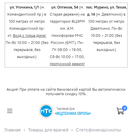
ул. Уточкина, 1/1
(м.
ул. Оптиков, 54
(м.
пос. Мурино, ул. Тихая,
Комендантский пр.) в
Старая деревня) на
д. 14
(м. Девяткино) в
100 метрах от метро
территории ВЦЭРМ
100 метрах от метро
Комендантский пр-
им. А.М.
Девяткино. Пн-Вс
кт.
Вход с торца дома!
Никифорова МЧС
10:00 – 21:00 (без
Пн-Вс 10:00 – 21:00 (без
России (БМТ). Пн-
перерывов, без
перерывов, без
Пт 08:00 – 19:00,
выходных)
выходных)
Сб-Вс 10:00 – 17:00,
пропускной режим!
Акция! При оплате на сайте банковской картой Вы автоматически
получаете скидку 10%.
0
Главная
Товары для врачей
Стетофонендоскопы