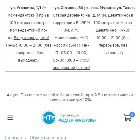
ул. Уточкина, 1/1
(м.
ул. Оптиков, 54
(м.
пос. Мурино, ул. Тихая,
Комендантский пр.) в
Старая деревня) на
д. 14
(м. Девяткино) в
100 метрах от метро
территории ВЦЭРМ
100 метрах от метро
Комендантский пр-
им. А.М.
Девяткино. Пн-Вс
кт.
Вход с торца дома!
Никифорова МЧС
10:00 – 21:00 (без
Пн-Вс 10:00 – 21:00 (без
России (БМТ). Пн-
перерывов, без
перерывов, без
Пт 08:00 – 19:00,
выходных)
выходных)
Сб-Вс 10:00 – 17:00,
пропускной режим!
Акция! При оплате на сайте банковской картой Вы автоматически
получаете скидку 10%.
0
Главная
Обмен и возврат